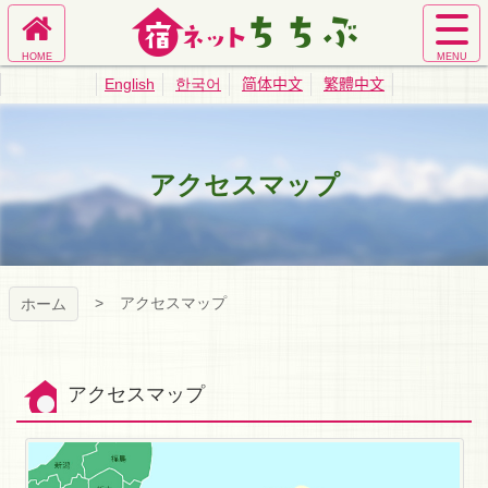
コ
ン
ホ
サ
テ
宿ネットちち
ー
イ
ン
English
한국어
简体中文
繁體中文
ム
ト
ツ
ぶ｜秩父旅館
へ
メ
本
ニ
文
ュ
へ
業協同組合公
アクセスマップ
ー
ス
を
キ
式サイト
開
ッ
く
プ
アクセスマップ
ホーム
アクセスマップ