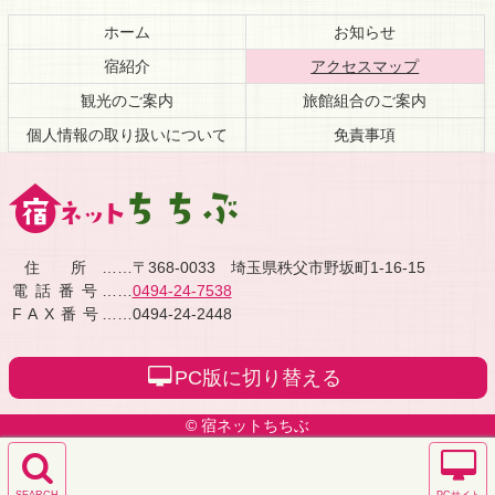
ン
ー
テ
ジ
ホーム
お知らせ
ン
の
現在のペ
宿紹介
アクセスマップ
ツ
先
本
頭
観光のご案内
旅館組合のご案内
文
へ
個人情報の取り扱いについて
免責事項
の
戻
先
る
頭
へ
戻
宿ネットちち
る
住所
……〒368-0033 埼玉県秩父市野坂町1-16-15
電話番号
……
0494-24-7538
ぶ｜秩父旅館
FAX番号
……0494-24-2448
業協同組合公
PC版に切り替える
式サイト
© 宿ネットちちぶ
検
PC