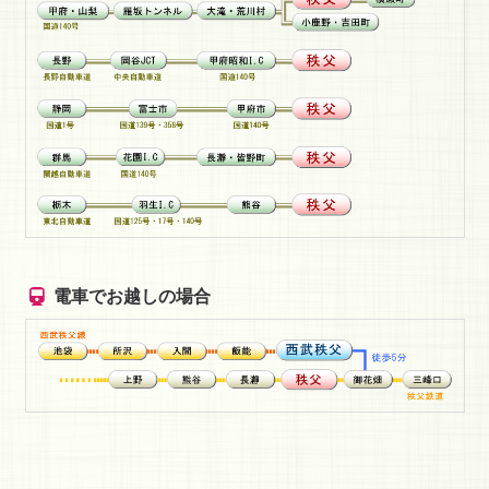
電車でお越しの場合
コ
ペ