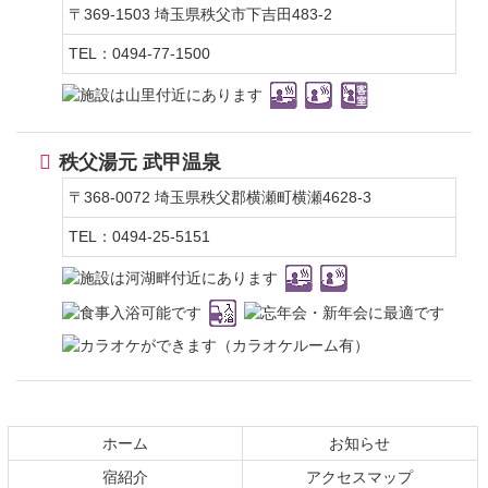
〒369-1503
埼玉県秩父市下吉田483-2
TEL：0494-77-1500
秩父湯元 武甲温泉
〒368-0072
埼玉県秩父郡横瀬町横瀬4628-3
TEL：0494-25-5151
コ
ペ
ン
ー
テ
ジ
ホーム
お知らせ
ン
の
宿紹介
アクセスマップ
ツ
先