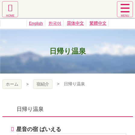
コ
ン
ホ
サ
テ
宿ネットちち
ー
イ
ン
English
한국어
简体中文
繁體中文
ム
ト
ツ
ぶ｜秩父旅館
へ
メ
本
ニ
文
ュ
へ
業協同組合公
日帰り温泉
ー
ス
を
キ
式サイト
開
ッ
く
プ
日帰り温泉
ホーム
宿紹介
日帰り温泉
星音の宿 ばいえる