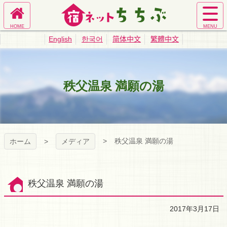
コ
ン
ホ
サ
テ
宿ネットちち
ー
イ
ン
English
한국어
简体中文
繁體中文
ム
ト
ツ
ぶ｜秩父旅館
へ
メ
本
ニ
文
ュ
へ
業協同組合公
秩父温泉 満願の湯
ー
ス
を
キ
式サイト
開
ッ
く
プ
秩父温泉 満願の湯
ホーム
メディア
秩父温泉 満願の湯
2017年3月17日