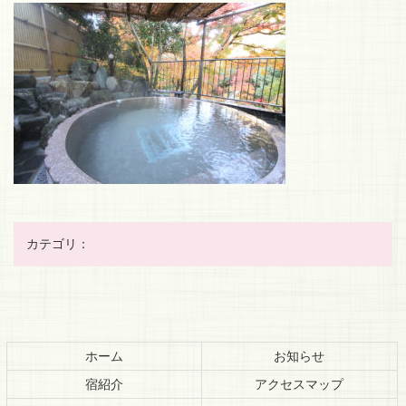
カテゴリ：
コ
ペ
ン
ー
テ
ジ
ホーム
お知らせ
ン
の
宿紹介
アクセスマップ
ツ
先