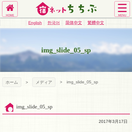
コ
ン
ホ
サ
テ
宿ネットちち
ー
イ
ン
English
한국어
简体中文
繁體中文
ム
ト
ツ
ぶ｜秩父旅館
へ
メ
本
ニ
文
ュ
へ
業協同組合公
img_slide_05_sp
ー
ス
を
キ
式サイト
開
ッ
く
プ
img_slide_05_sp
ホーム
メディア
img_slide_05_sp
2017年3月17日