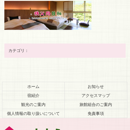
カテゴリ：
コ
ペ
ン
ー
テ
ジ
ホーム
お知らせ
ン
の
宿紹介
アクセスマップ
ツ
先
本
頭
観光のご案内
旅館組合のご案内
文
へ
個人情報の取り扱いについて
免責事項
の
戻
先
る
頭