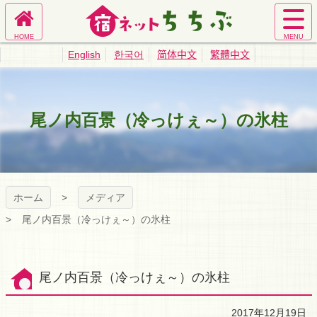
コ
ン
ホ
サ
テ
宿ネットちち
ー
イ
ン
English
한국어
简体中文
繁體中文
ム
ト
ツ
ぶ｜秩父旅館
へ
メ
本
ニ
文
ュ
へ
業協同組合公
尾ノ内百景（冷っけぇ～）の氷柱
ー
ス
を
キ
式サイト
開
ッ
く
プ
ホーム
メディア
尾ノ内百景（冷っけぇ～）の氷柱
尾ノ内百景（冷っけぇ～）の氷柱
2017年12月19日