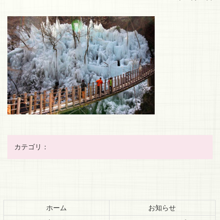
カテゴリ：
コ
ペ
ン
ー
テ
ジ
ホーム
お知らせ
ン
の