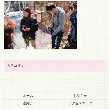
カテゴリ：
コ
ペ
ン
ー
テ
ジ
ホーム
お知らせ
ン
の
宿紹介
アクセスマップ
ツ
先