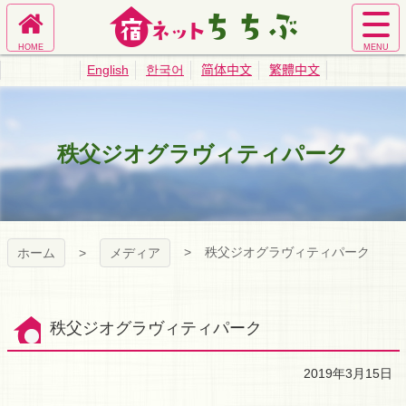
コ
ン
ホ
サ
テ
宿ネットちち
ー
イ
ン
English
한국어
简体中文
繁體中文
ム
ト
ツ
ぶ｜秩父旅館
へ
メ
本
ニ
文
ュ
へ
業協同組合公
秩父ジオグラヴィティパーク
ー
ス
を
キ
式サイト
開
ッ
く
プ
秩父ジオグラヴィティパーク
ホーム
メディア
秩父ジオグラヴィティパーク
2019年3月15日