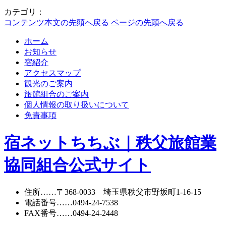
カテゴリ：
コンテンツ本文の先頭へ戻る
ページの先頭へ戻る
ホーム
お知らせ
宿紹介
アクセスマップ
観光のご案内
旅館組合のご案内
個人情報の取り扱いについて
免責事項
宿ネットちちぶ｜秩父旅館業
協同組合公式サイト
住所
……〒368-0033 埼玉県秩父市野坂町1-16-15
電話番号
……
0494-24-7538
FAX番号
……0494-24-2448