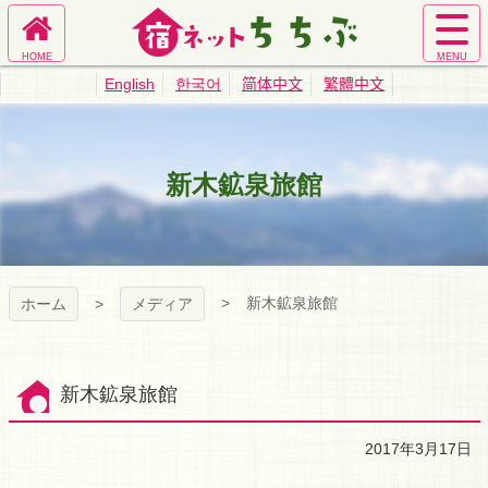
コ
ン
ホ
サ
テ
宿ネットちち
ー
イ
ン
English
한국어
简体中文
繁體中文
ム
ト
ツ
ぶ｜秩父旅館
へ
メ
本
ニ
文
ュ
へ
業協同組合公
新木鉱泉旅館
ー
ス
を
キ
式サイト
開
ッ
く
プ
新木鉱泉旅館
ホーム
メディア
新木鉱泉旅館
2017年3月17日