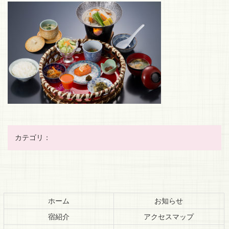
カテゴリ：
コ
ペ
ン
ー
テ
ジ
ホーム
お知らせ
ン
の
宿紹介
アクセスマップ
ツ
先