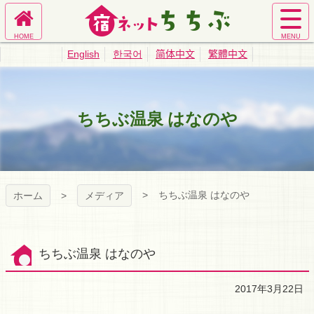
コ
ン
ホ
サ
テ
宿ネットちち
ー
イ
ン
English
한국어
简体中文
繁體中文
ム
ト
ツ
ぶ｜秩父旅館
へ
メ
本
ニ
文
ュ
へ
業協同組合公
ちちぶ温泉 はなのや
ー
ス
を
キ
式サイト
開
ッ
く
プ
ちちぶ温泉 はなのや
ホーム
メディア
ちちぶ温泉 はなのや
2017年3月22日