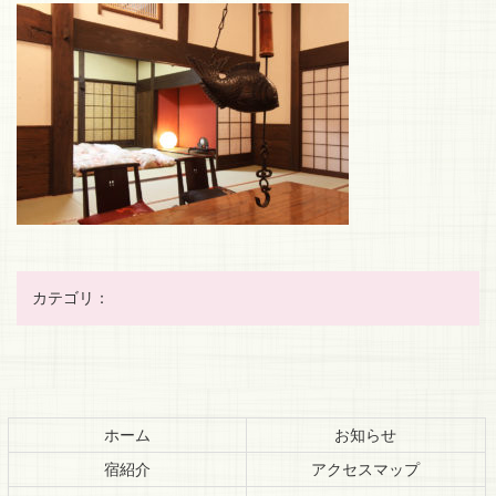
カテゴリ：
コ
ペ
ン
ー
テ
ジ
ホーム
お知らせ
ン
の
宿紹介
アクセスマップ
ツ
先