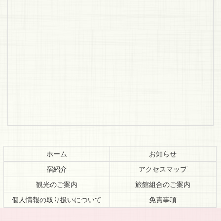
コ
ペ
ン
ー
テ
ジ
ホーム
お知らせ
ン
の
宿紹介
アクセスマップ
ツ
先
本
頭
観光のご案内
旅館組合のご案内
文
へ
個人情報の取り扱いについて
免責事項
の
戻
先
る