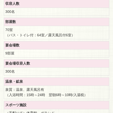
収容人数
300名
部屋数
70室
（バス・トイレ付：64室／露天風呂付6室）
宴会場数
9部屋
宴会場収容人数
300名
温泉・鉱泉
泉質：温泉、露天風呂有
（入浴時間：15時～24時 翌朝6時～10時/入湯税）
スポーツ施設
（手配にて）体育館、グランド