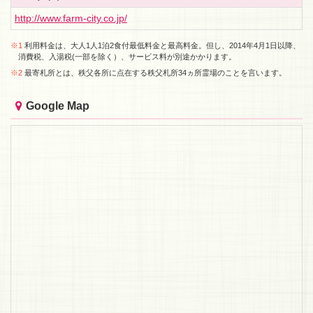
http://www.farm-city.co.jp/
※1
利用料金は、大人1人1泊2食付最低料金と最高料金。但し、2014年4月1日以降、
消費税、入湯税(一部を除く）、サービス料が別途かかります。
※2
最寄札所とは、秩父各所に点在する秩父札所34ヵ所霊場のことを言います。
Google Map