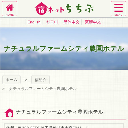
コ
ン
ホ
サ
テ
宿ネットちち
ー
イ
ン
English
한국어
简体中文
繁體中文
ム
ト
ツ
ぶ｜秩父旅館
へ
メ
本
ニ
文
ュ
へ
業協同組合公
ナチュラルファームシティ農園ホテル
ー
ス
を
キ
式サイト
開
ッ
く
プ
ホーム
宿紹介
ナチュラルファームシティ農園ホテル
ナチュラルファームシティ農園ホテル