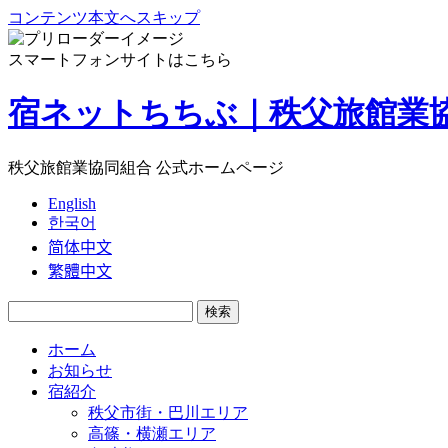
コンテンツ本文へスキップ
スマートフォンサイトはこちら
宿ネットちちぶ｜秩父旅館業
秩父旅館業協同組合 公式ホームページ
English
한국어
简体中文
繁體中文
検
索:
ホーム
お知らせ
宿紹介
秩父市街・巴川エリア
高篠・横瀬エリア