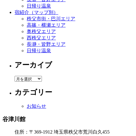
日帰り温泉
宿紹介（マップ別）
秩父市街・巴川エリア
高篠・横瀬エリア
奥秩父エリア
西秩父エリア
長瀞・皆野エリア
日帰り温泉
アーカイブ
ア
ー
カテゴリー
カ
イ
ブ
お知らせ
谷津川館
住所：〒369-1912
埼玉県秩父市荒川白久455