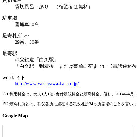
貸切風呂
貸切風呂：あり （宿泊者は無料）
駐車場
普通車30台
最寄札所
※2
29番、30番
最寄駅
秩父鉄道「白久駅」
「白久駅」到着後、または事前に宿までに【電話連絡後
webサイト
http://www.yatsugawa-kan.co.jp/
※1
利用料金は、大人1人1泊2食付最低料金と最高料金。但し、2014年4
※2
最寄札所とは、秩父各所に点在する秩父札所34ヵ所霊場のことを言い
Google Map